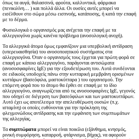
όπως τα αυγά, θαλασσινά, φρούτα, καλλυντικά, φάρμακα
(πενικιλίνη… ) και πολλά άλλα. Οι ουσίες αυτές μπορεί να
εισέλθουν στο σώμα μέσω εισπνοής, κατάποσης, ή κατά την επαφή
με το δέρμα.
Φυσιολογικά ο οργανισμός μας ανέχεται την επαφή με τα
αλλεργιογόνα χωρίς κανένα πρόβλημα (ανοσολογική ανοχή).
Τα αλλεργικά άτομα όμως εμφανίζουν μια υπερβολική αντίδραση
(υπερευαισθησία) του ανοσοποιητικού συστήματος στα
αλλεργιογόνα. Όταν ο οργανισμός τους έρχεται για πρώτη φορά σε
επαφή με κάποιο αλλεργιογόνο, παράγονται αντισώματα
(ανοσοσφαιρίνες IgE) για την εξουδετέρωση του. Αυτά συνδέονται
σε ειδικούς υποδοχείς πάνω στην κυτταρική μεμβράνη ορισμένων
κυττάρων (βασεόφιλα, μαστοκύτταρα ) του οργανισμού. Την
επόμενη φορά που το άτομο θα έρθει σε επαφή με το ίδιο
αλλεργιογόνο, αναγνωρίζεται από τις ανοσοσφαιρίνες IgE, γεγονός
που οδηγεί σε διέγερση των βασεόφιλων και των μαστοκυττάρων.
Αυτό έχει ως αποτέλεσμα την απελευθέρωση ουσιών (π.χ.
ισταμίνη) οι οποίες ευθύνονται για την πρόκληση της
φλεγμονώδους αντίδρασης και την εμφάνιση των συμπτωμάτων
της αλλεργίας.
Τα
συμπτώματα
μπορεί να είναι ποικίλα (εξάνθημα, κνησμός,
ρινική συμφόρηση, καταρροή, φτάρνισμα, βήχας), να αφορούν