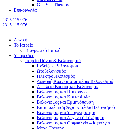
Gua Sha Therapy
Επικοινωνία
2315 115 976
2315 115 976
Αρχική
Το Ιατρείο
Βιογραφικό Ιατρού
Υπηρεσίες
Ιατρείο Πόνου & Βελονισμού
Ενδείξεις Βελονισμού
Ωτοβελονισμός
Ηλεκτροβελονισμός
Διακοπή Καπνίσματος μέσω Βελονισμού
Απώλεια Βάρους και Βελονισμός
Βελονισμός και Ημικρανίες
Βελονισμός και Κυτταρίτιδα
Βελονισμός και Εμμηνόπαυση
Καταπολέμηση Άγχους μέσω Βελονισμού
Βελονισμός και Υπογονιμότητα
Βελονισμός και Αυχενικό Σύνδρομο
Βελονισμός και Οσφυαλγία – Ισχιαλγία
Moxa Therapy