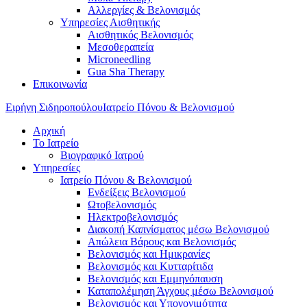
Αλλεργίες & Βελονισμός
Υπηρεσίες Αισθητικής
Αισθητικός Βελονισμός
Μεσοθεραπεία
Microneedling
Gua Sha Therapy
Επικοινωνία
Ειρήνη Σιδηροπούλου
Ιατρείο Πόνου & Βελονισμού
Αρχική
Το Ιατρείο
Βιογραφικό Ιατρού
Υπηρεσίες
Ιατρείο Πόνου & Βελονισμού
Ενδείξεις Βελονισμού
Ωτοβελονισμός
Ηλεκτροβελονισμός
Διακοπή Καπνίσματος μέσω Βελονισμού
Απώλεια Βάρους και Βελονισμός
Βελονισμός και Ημικρανίες
Βελονισμός και Κυτταρίτιδα
Βελονισμός και Εμμηνόπαυση
Καταπολέμηση Άγχους μέσω Βελονισμού
Βελονισμός και Υπογονιμότητα