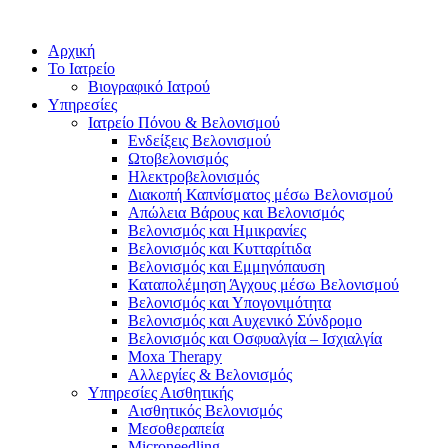
Αρχική
Το Ιατρείο
Βιογραφικό Ιατρού
Υπηρεσίες
Ιατρείο Πόνου & Βελονισμού
Ενδείξεις Βελονισμού
Ωτοβελονισμός
Ηλεκτροβελονισμός
Διακοπή Καπνίσματος μέσω Βελονισμού
Απώλεια Βάρους και Βελονισμός
Βελονισμός και Ημικρανίες
Βελονισμός και Κυτταρίτιδα
Βελονισμός και Εμμηνόπαυση
Καταπολέμηση Άγχους μέσω Βελονισμού
Βελονισμός και Υπογονιμότητα
Βελονισμός και Αυχενικό Σύνδρομο
Βελονισμός και Οσφυαλγία – Ισχιαλγία
Moxa Therapy
Αλλεργίες & Βελονισμός
Υπηρεσίες Αισθητικής
Αισθητικός Βελονισμός
Μεσοθεραπεία
Microneedling