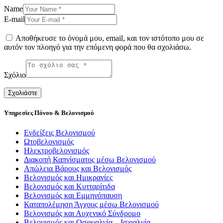
Name
E-mail
Αποθήκευσε το όνομά μου, email, και τον ιστότοπο μου σε
αυτόν τον πλοηγό για την επόμενη φορά που θα σχολιάσω.
Σχόλιο
Υπηρεσίες Πόνου & Βελονισμού
Ενδείξεις Βελονισμού
Ωτοβελονισμός
Ηλεκτροβελονισμός
Διακοπή Καπνίσματος μέσω Βελονισμού
Απώλεια Βάρους και Βελονισμός
Βελονισμός και Ημικρανίες
Βελονισμός και Κυτταρίτιδα
Βελονισμός και Εμμηνόπαυση
Καταπολέμηση Άγχους μέσω Βελονισμού
Βελονισμός και Αυχενικό Σύνδρομο
Βελονισμός και Οσφυαλγία – Ισχιαλγία