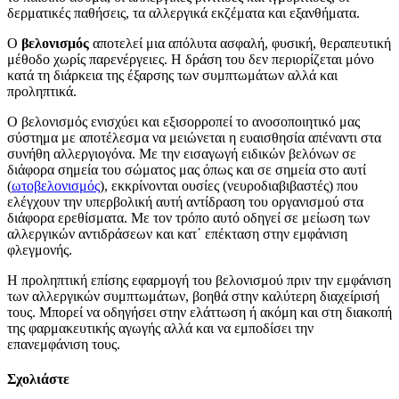
δερματικές παθήσεις, τα αλλεργικά εκζέματα και εξανθήματα.
Ο
βελονισμός
αποτελεί μια απόλυτα ασφαλή, φυσική, θεραπευτική
μέθοδο χωρίς παρενέργειες. Η δράση του δεν περιορίζεται μόνο
κατά τη διάρκεια της έξαρσης των συμπτωμάτων αλλά και
προληπτικά.
Ο βελονισμός ενισχύει και εξισορροπεί το ανοσοποιητικό μας
σύστημα με αποτέλεσμα να μειώνεται η ευαισθησία απέναντι στα
συνήθη αλλεργιογόνα. Με την εισαγωγή ειδικών βελόνων σε
διάφορα σημεία του σώματος μας όπως και σε σημεία στο αυτί
(
ωτοβελονισμός
), εκκρίνονται ουσίες (νευροδιαβιβαστές) που
ελέγχουν την υπερβολική αυτή αντίδραση του οργανισμού στα
διάφορα ερεθίσματα. Με τον τρόπο αυτό οδηγεί σε μείωση των
αλλεργικών αντιδράσεων και κατ΄ επέκταση στην εμφάνιση
φλεγμονής.
Η προληπτική επίσης εφαρμογή του βελονισμού πριν την εμφάνιση
των αλλεργικών συμπτωμάτων, βοηθά στην καλύτερη διαχείρισή
τους. Μπορεί να οδηγήσει στην ελάττωση ή ακόμη και στη διακοπή
της φαρμακευτικής αγωγής αλλά και να εμποδίσει την
επανεμφάνιση τους.
Σχολιάστε