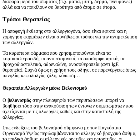
διάφορα μέρη του σώματος (π.χ. μάτια, μύτη, δέρμα, πνεύμονες)
αλλά και να ποικίλουν σε βαρύτητα από άτομο σε άτομο.
Τρόποι Θεραπείας
Η αποφυγή έκθεσης στα αλλεργιογόνα, όσο είναι εφικτό και η
χορήγηση φαρμάκων είναι συνήθως οι τρόποι για την αντιμετώπιση
των αλλεργιών.
Τα κυριότερα φάρμακα που χρησιμοποιούνται είναι τα
κορτικοστεροειδή, τα αντιισταμινικά, τα αποσυμφορητικά, τα
βρογχοδιασταλτικά, αδρεναλίνη, ανοσοθεραπεία (αντι-IgE
θεραπεία). Συχνά όμως η χρήση τους οδηγεί σε παρενέργειες όπως
υπνηλία, κεφαλαλγία, ζάλη, κόπωση…
Θεραπεία Αλλεργιών μέσω Βελονισμού
Ο
βελονισμός
στην πλειοψηφία των περιπτώσεων μπορεί να
βοηθήσει τόσο στην ανακούφιση των έντονων συμπτωμάτων που
σχετίζονται με τις αλλεργίες καθώς και στην καταστολή της
αλλεργίας.
Στις ενδείξεις του βελονισμού σύμφωνα με τον Παγκόσμιο
Οργανισμό Υγείας περιλαμβάνονται το αλλεργικό βρογχικό άσθμα,
το παιδικό άσθμα, οι αλλεργικές ρινίτιδες και ιγμορίτιδες, οι