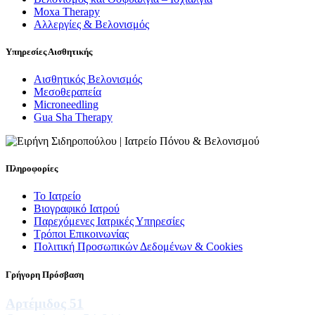
Moxa Therapy
Αλλεργίες & Βελονισμός
Υπηρεσίες Αισθητικής
Αισθητικός Βελονισμός
Μεσοθεραπεία
Microneedling
Gua Sha Therapy
Πληροφορίες
Το Ιατρείο
Βιογραφικό Ιατρού
Παρεχόμενες Ιατρικές Υπηρεσίες
Τρόποι Επικοινωνίας
Πολιτική Προσωπικών Δεδομένων & Cookies
Γρήγορη Πρόσβαση
Αρτέμιδος 51